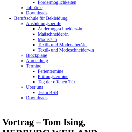
Fördermöglichkeiten
Jobbörse
Downloads
Berufsschule für Bekleidung
Ausbildungsberufe
Änderungsschneider/-in
Maßschneider/in
Modist/-in
Textil- und Modenäher/-in
Textil- und Modeschneider/-in
Blockpläne
Anmeldung
Termine
Ferientermine
Prüfungstermine
Tag der offenen Tür
Über uns
Team BSB
Downloads
Vortrag – Tom Ising,