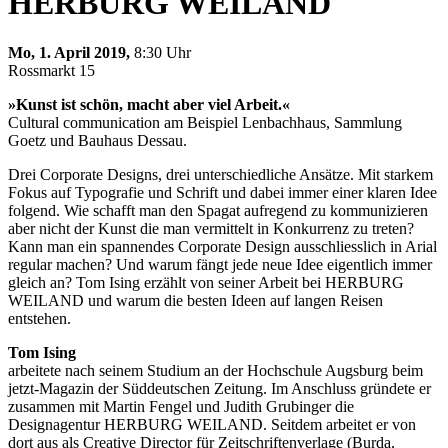
HERBURG WEILAND
Mo, 1. April 2019,
8:30 Uhr
Rossmarkt 15
»Kunst ist schön, macht aber viel Arbeit.«
Cultural communication am Beispiel Lenbachhaus, Sammlung
Goetz und Bauhaus Dessau.
Drei Corporate Designs, drei unterschiedliche Ansätze. Mit starkem
Fokus auf Typografie und Schrift und dabei immer einer klaren Idee
folgend. Wie schafft man den Spagat aufregend zu kommunizieren
aber nicht der Kunst die man vermittelt in Konkurrenz zu treten?
Kann man ein spannendes Corporate Design ausschliesslich in Arial
regular machen? Und warum fängt jede neue Idee eigentlich immer
gleich an? Tom Ising erzählt von seiner Arbeit bei HERBURG
WEILAND und warum die besten Ideen auf langen Reisen
entstehen.
Tom Ising
arbeitete nach seinem Studium an der Hochschule Augsburg beim
jetzt-Magazin der Süddeutschen Zeitung. Im Anschluss gründete er
zusammen mit Martin Fengel und Judith Grubinger die
Designagentur HERBURG WEILAND. Seitdem arbeitet er von
dort aus als Creative Director für Zeitschriftenverlage (Burda,