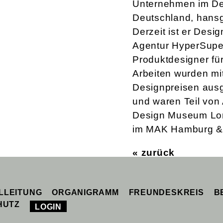
Unternehmen im De
Deutschland, hansg
Derzeit ist er Desi
Agentur HyperSuper
Produktdesigner für
Arbeiten wurden mi
Designpreisen ausge
und waren Teil von
Design Museum Lond
im MAK Hamburg & 
« zurück
LLEITUNG
ORGANIGRAMM
FREUNDESKREIS
B
HUTZ
LOGIN