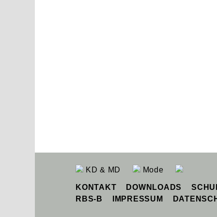
KD & MD
Mode
KONTAKT
DOWNLOADS
SCHU
RBS-B
IMPRESSUM
DATENSC