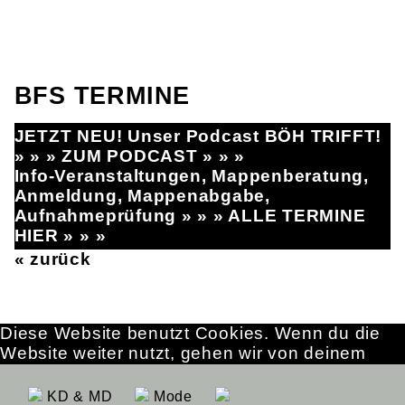
BFS TERMINE
JETZT NEU! Unser Podcast BÖH TRIFFT!
» » » ZUM PODCAST » » »
Info-Veranstaltungen, Mappenberatung,
Anmeldung, Mappenabgabe,
Aufnahmeprüfung » » » ALLE TERMINE
HIER » » »
« zurück
Diese Website benutzt Cookies. Wenn du die
Website weiter nutzt, gehen wir von deinem
Einverständnis aus.
OK
Erfahre mehr
KD & MD
Mode