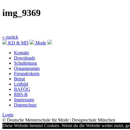
img_9369
« zurück
KD & MD
Mode
Kontakt
Downloads
Schulleitung
Organigramm
Freundeskreis
Beirat
Leitbild
BAFÖG
RBS-B
Impressum
Datenschutz
Login
© Deutsche Meisterschule für Mode | Designschule München
Diese Website benutzt Cookies. Wenn du die Website weiter nutzt, g