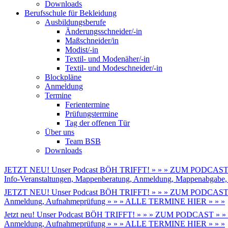
Downloads
Berufsschule für Bekleidung
Ausbildungsberufe
Änderungsschneider/-in
Maßschneider/in
Modist/-in
Textil- und Modenäher/-in
Textil- und Modeschneider/-in
Blockpläne
Anmeldung
Termine
Ferientermine
Prüfungstermine
Tag der offenen Tür
Über uns
Team BSB
Downloads
JETZT NEU! Unser Podcast BÖH TRIFFT! » » » ZUM PODCAST 
Info-Veranstaltungen, Mappenberatung, Anmeldung, Mappenabga
JETZT NEU! Unser Podcast BÖH TRIFFT! » » » ZUM PODCAST 
Anmeldung, Aufnahmeprüfung » » » ALLE TERMINE HIER » » »
Jetzt neu! Unser Podcast BÖH TRIFFT! » » » ZUM PODCAST » »
Anmeldung, Aufnahmeprüfung » » » ALLE TERMINE HIER » » »