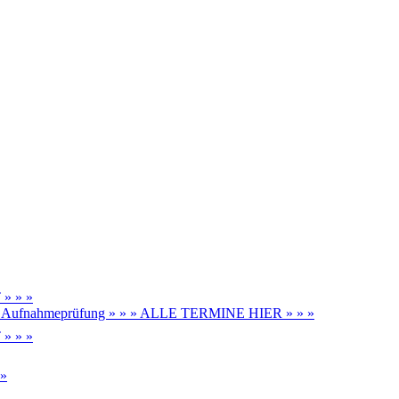
» » »
be, Aufnahmeprüfung » » » ALLE TERMINE HIER » » »
» » »
 »