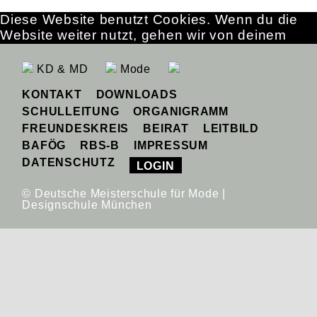
Diese Website benutzt Cookies. Wenn du die
Website weiter nutzt, gehen wir von deinem
Einverständnis aus.
OK
Erfahre mehr
KD & MD
Mode
KONTAKT
DOWNLOADS
SCHULLEITUNG
ORGANIGRAMM
FREUNDESKREIS
BEIRAT
LEITBILD
BAFÖG
RBS-B
IMPRESSUM
DATENSCHUTZ
LOGIN
© Deutsche Meisterschule für Mode |
Designschule München