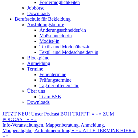
Fördermöglichkeiten
Jobbörse
Downloads
Berufsschule für Bekleidung
Ausbildungsberufe
Änderungsschneider/-in
Maßschneider/in
Modist/-in
Textil- und Modenäher/-in
Textil- und Modeschneider/-in
Blockpläne
Anmeldung
Termine
Ferientermine
Prüfungstermine
Tag der offenen Tür
Über uns
Team BSB
Downloads
JETZT NEU! Unser Podcast BÖH TRIFFT! » » » ZUM
PODCAST » » »
Info-Veranstaltungen, Mappenberatung, Anmeldung,
Mappenabgabe, Aufnahmeprüfung » » » ALLE TERMINE HIER »
» »