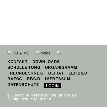
KD & MD
Mode
KONTAKT
DOWNLOADS
SCHULLEITUNG
ORGANIGRAMM
FREUNDESKREIS
BEIRAT
LEITBILD
BAFÖG
RBS-B
IMPRESSUM
DATENSCHUTZ
LOGIN
© Deutsche Meisterschule für Mode |
Designschule München