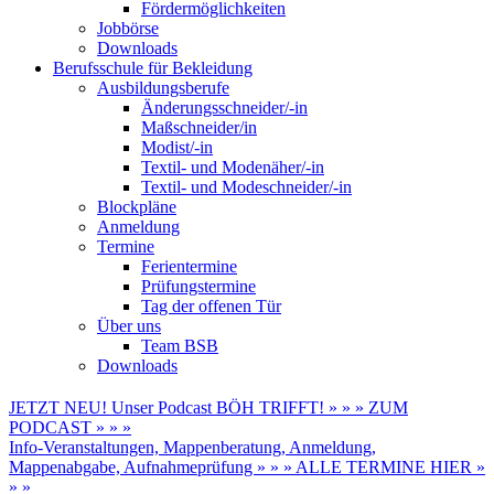
Fördermöglichkeiten
Jobbörse
Downloads
Berufsschule für Bekleidung
Ausbildungsberufe
Änderungsschneider/-in
Maßschneider/in
Modist/-in
Textil- und Modenäher/-in
Textil- und Modeschneider/-in
Blockpläne
Anmeldung
Termine
Ferientermine
Prüfungstermine
Tag der offenen Tür
Über uns
Team BSB
Downloads
JETZT NEU! Unser Podcast BÖH TRIFFT! » » » ZUM
PODCAST » » »
Info-Veranstaltungen, Mappenberatung, Anmeldung,
Mappenabgabe, Aufnahmeprüfung » » » ALLE TERMINE HIER »
» »