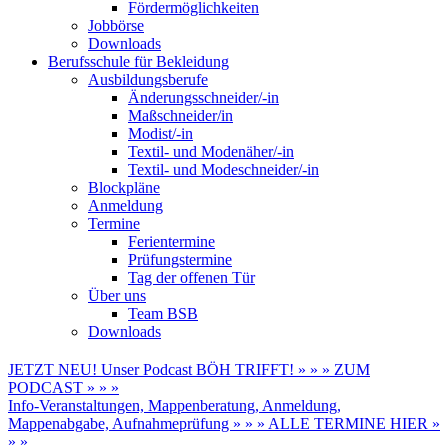
Fördermöglichkeiten
Jobbörse
Downloads
Berufsschule für Bekleidung
Ausbildungsberufe
Änderungsschneider/-in
Maßschneider/in
Modist/-in
Textil- und Modenäher/-in
Textil- und Modeschneider/-in
Blockpläne
Anmeldung
Termine
Ferientermine
Prüfungstermine
Tag der offenen Tür
Über uns
Team BSB
Downloads
JETZT NEU! Unser Podcast BÖH TRIFFT! » » » ZUM
PODCAST » » »
Info-Veranstaltungen, Mappenberatung, Anmeldung,
Mappenabgabe, Aufnahmeprüfung » » » ALLE TERMINE HIER »
» »