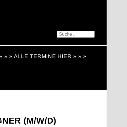
 » » » ALLE TERMINE HIER » » »
NER (M/W/D)