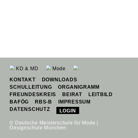
KD & MD
Mode
KONTAKT
DOWNLOADS
SCHULLEITUNG
ORGANIGRAMM
FREUNDESKREIS
BEIRAT
LEITBILD
BAFÖG
RBS-B
IMPRESSUM
DATENSCHUTZ
LOGIN
© Deutsche Meisterschule für Mode |
Designschule München