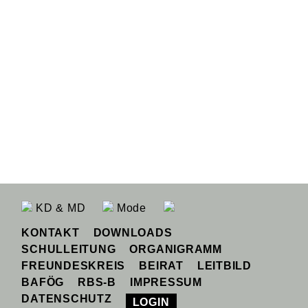
KD & MD
Mode
KONTAKT
DOWNLOADS
SCHULLEITUNG
ORGANIGRAMM
FREUNDESKREIS
BEIRAT
LEITBILD
BAFÖG
RBS-B
IMPRESSUM
DATENSCHUTZ
LOGIN