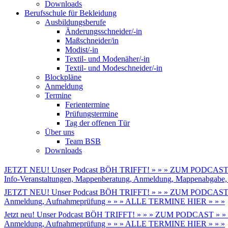
Downloads
Berufsschule für Bekleidung
Ausbildungsberufe
Änderungsschneider/-in
Maßschneider/in
Modist/-in
Textil- und Modenäher/-in
Textil- und Modeschneider/-in
Blockpläne
Anmeldung
Termine
Ferientermine
Prüfungstermine
Tag der offenen Tür
Über uns
Team BSB
Downloads
JETZT NEU! Unser Podcast BÖH TRIFFT! » » » ZUM PODCAST 
Info-Veranstaltungen, Mappenberatung, Anmeldung, Mappenabga
JETZT NEU! Unser Podcast BÖH TRIFFT! » » » ZUM PODCAST 
Anmeldung, Aufnahmeprüfung » » » ALLE TERMINE HIER » » »
Jetzt neu! Unser Podcast BÖH TRIFFT! » » » ZUM PODCAST » »
Anmeldung, Aufnahmeprüfung » » » ALLE TERMINE HIER » » »