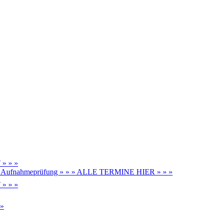
» » »
be, Aufnahmeprüfung » » » ALLE TERMINE HIER » » »
» » »
 »