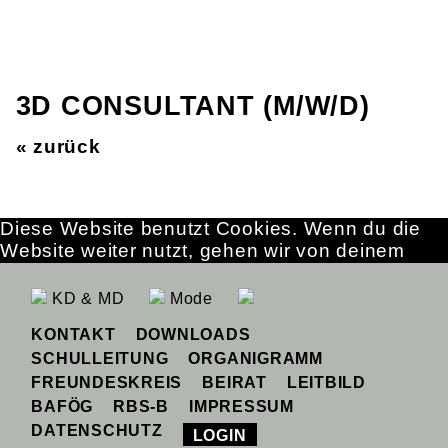
3D CONSULTANT (M/W/D)
« zurück
Diese Website benutzt Cookies. Wenn du die
Website weiter nutzt, gehen wir von deinem
Einverständnis aus.
OK
Erfahre mehr
KD & MD
Mode
KONTAKT
DOWNLOADS
SCHULLEITUNG
ORGANIGRAMM
FREUNDESKREIS
BEIRAT
LEITBILD
BAFÖG
RBS-B
IMPRESSUM
DATENSCHUTZ
LOGIN