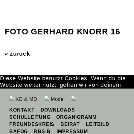
FOTO GERHARD KNORR 16
« zurück
Diese Website benutzt Cookies. Wenn du die
Website weiter nutzt, gehen wir von deinem
Einverständnis aus.
OK
Erfahre mehr
KD & MD
Mode
KONTAKT
DOWNLOADS
SCHULLEITUNG
ORGANIGRAMM
FREUNDESKREIS
BEIRAT
LEITBILD
BAFÖG
RBS-B
IMPRESSUM