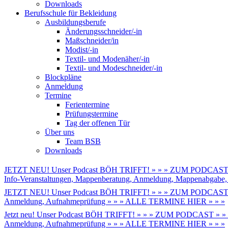
Downloads
Berufsschule für Bekleidung
Ausbildungsberufe
Änderungsschneider/-in
Maßschneider/in
Modist/-in
Textil- und Modenäher/-in
Textil- und Modeschneider/-in
Blockpläne
Anmeldung
Termine
Ferientermine
Prüfungstermine
Tag der offenen Tür
Über uns
Team BSB
Downloads
JETZT NEU! Unser Podcast BÖH TRIFFT! » » » ZUM PODCAST 
Info-Veranstaltungen, Mappenberatung, Anmeldung, Mappenabga
JETZT NEU! Unser Podcast BÖH TRIFFT! » » » ZUM PODCAST 
Anmeldung, Aufnahmeprüfung » » » ALLE TERMINE HIER » » »
Jetzt neu! Unser Podcast BÖH TRIFFT! » » » ZUM PODCAST » »
Anmeldung, Aufnahmeprüfung » » » ALLE TERMINE HIER » » »