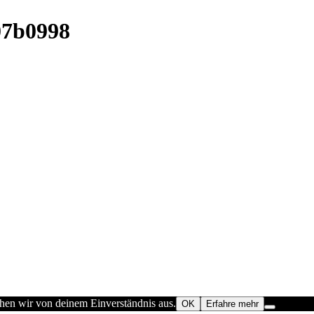
07b0998
ehen wir von deinem Einverständnis aus.
OK
Erfahre mehr