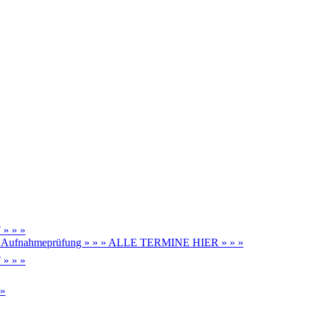
» » »
be, Aufnahmeprüfung » » » ALLE TERMINE HIER » » »
» » »
 »