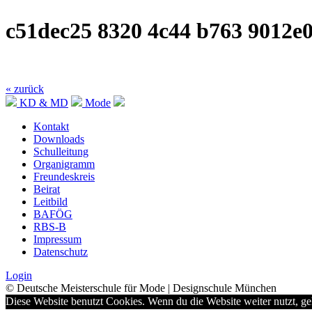
c51dec25 8320 4c44 b763 9012e
« zurück
KD & MD
Mode
Kontakt
Downloads
Schulleitung
Organigramm
Freundeskreis
Beirat
Leitbild
BAFÖG
RBS-B
Impressum
Datenschutz
Login
© Deutsche Meisterschule für Mode | Designschule München
Diese Website benutzt Cookies. Wenn du die Website weiter nutzt, g