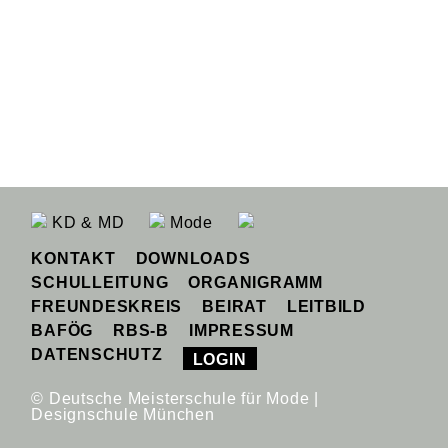
KD & MD
Mode
KONTAKT
DOWNLOADS
SCHULLEITUNG
ORGANIGRAMM
FREUNDESKREIS
BEIRAT
LEITBILD
BAFÖG
RBS-B
IMPRESSUM
DATENSCHUTZ
LOGIN
© Deutsche Meisterschule für Mode |
Designschule München