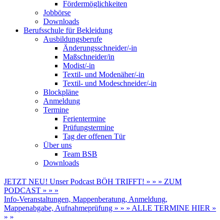
Fördermöglichkeiten
Jobbörse
Downloads
Berufsschule für Bekleidung
Ausbildungsberufe
Änderungsschneider/-in
Maßschneider/in
Modist/-in
Textil- und Modenäher/-in
Textil- und Modeschneider/-in
Blockpläne
Anmeldung
Termine
Ferientermine
Prüfungstermine
Tag der offenen Tür
Über uns
Team BSB
Downloads
JETZT NEU! Unser Podcast BÖH TRIFFT! » » » ZUM
PODCAST » » »
Info-Veranstaltungen, Mappenberatung, Anmeldung,
Mappenabgabe, Aufnahmeprüfung » » » ALLE TERMINE HIER »
» »