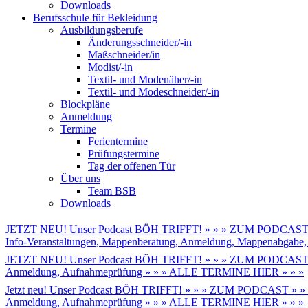
Downloads
Berufsschule für Bekleidung
Ausbildungsberufe
Änderungsschneider/-in
Maßschneider/in
Modist/-in
Textil- und Modenäher/-in
Textil- und Modeschneider/-in
Blockpläne
Anmeldung
Termine
Ferientermine
Prüfungstermine
Tag der offenen Tür
Über uns
Team BSB
Downloads
JETZT NEU! Unser Podcast BÖH TRIFFT! » » » ZUM PODCAST 
Info-Veranstaltungen, Mappenberatung, Anmeldung, Mappenabga
JETZT NEU! Unser Podcast BÖH TRIFFT! » » » ZUM PODCAST 
Anmeldung, Aufnahmeprüfung » » » ALLE TERMINE HIER » » »
Jetzt neu! Unser Podcast BÖH TRIFFT! » » » ZUM PODCAST » »
Anmeldung, Aufnahmeprüfung » » » ALLE TERMINE HIER » » »