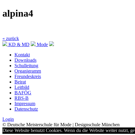
alpina4
« zurück
KD & MD
Mode
Kontakt
Downloads
Schulleitung
Organigramm
Freundeskreis
Beirat
Leitbild
BAFÖG
RBS-B
Impressum
Datenschutz
Login
© Deutsche Meisterschule für Mode | Designschule München
Diese Website benutzt Cookies. Wenn du die Website weiter nutzt, g