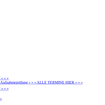
» » »
be, Aufnahmeprüfung » » » ALLE TERMINE HIER » » »
» » »
 »