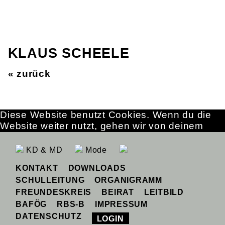
KLAUS SCHEELE
« zurück
Diese Website benutzt Cookies. Wenn du die
Website weiter nutzt, gehen wir von deinem
Einverständnis aus.
OK
Erfahre mehr
KD & MD
Mode
KONTAKT
DOWNLOADS
SCHULLEITUNG
ORGANIGRAMM
FREUNDESKREIS
BEIRAT
LEITBILD
BAFÖG
RBS-B
IMPRESSUM
DATENSCHUTZ
LOGIN