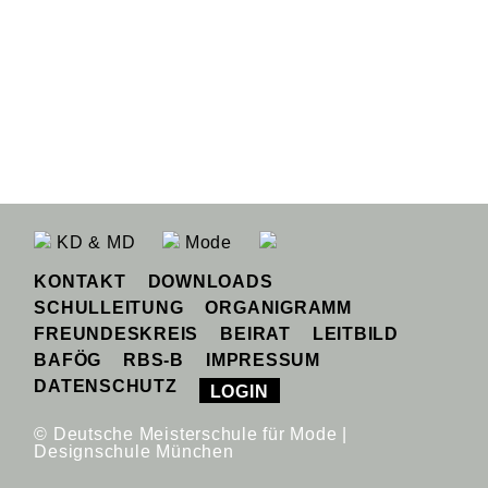
KD & MD
Mode
KONTAKT
DOWNLOADS
SCHULLEITUNG
ORGANIGRAMM
FREUNDESKREIS
BEIRAT
LEITBILD
BAFÖG
RBS-B
IMPRESSUM
DATENSCHUTZ
LOGIN
© Deutsche Meisterschule für Mode |
Designschule München