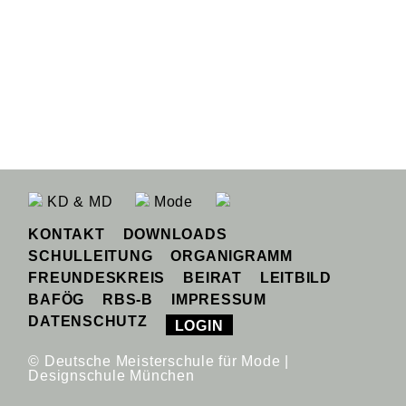
KD & MD
Mode
KONTAKT
DOWNLOADS
SCHULLEITUNG
ORGANIGRAMM
FREUNDESKREIS
BEIRAT
LEITBILD
BAFÖG
RBS-B
IMPRESSUM
DATENSCHUTZ
LOGIN
© Deutsche Meisterschule für Mode |
Designschule München