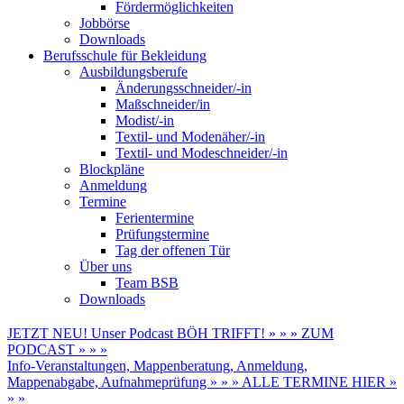
Fördermöglichkeiten
Jobbörse
Downloads
Berufsschule für Bekleidung
Ausbildungsberufe
Änderungsschneider/-in
Maßschneider/in
Modist/-in
Textil- und Modenäher/-in
Textil- und Modeschneider/-in
Blockpläne
Anmeldung
Termine
Ferientermine
Prüfungstermine
Tag der offenen Tür
Über uns
Team BSB
Downloads
JETZT NEU! Unser Podcast BÖH TRIFFT! » » » ZUM
PODCAST » » »
Info-Veranstaltungen, Mappenberatung, Anmeldung,
Mappenabgabe, Aufnahmeprüfung » » » ALLE TERMINE HIER »
» »