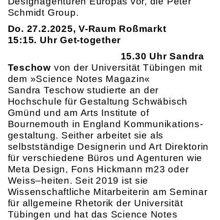
Designagenturen Europas vor, die Peter
Schmidt Group.
Do. 27.2.2025, V-Raum Roßmarkt
15:15. Uhr Get-together
15.30 Uhr Sandra
Teschow
von der Universität Tübingen mit
dem »Science Notes Magazin«
Sandra Teschow studierte an der
Hochschule für Gestaltung Schwäbisch
Gmünd und am Arts Institute of
Bournemouth in England Kommuni­kations­
ge­stal­tung. Seither arbeitet sie als
selbstständige Designerin und Art Direktorin
für verschiedene Büros und Agenturen wie
Meta Design, Fons Hickmann m23 oder
Weiss–heiten. Seit 2019 ist sie
Wissenschaftliche Mitarbeiterin am Seminar
für allgemeine Rhetorik der Universität
Tübingen und hat das Science Notes