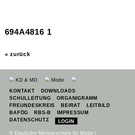
694A4816 1
« zurück
KD & MD
Mode
KONTAKT
DOWNLOADS
SCHULLEITUNG
ORGANIGRAMM
FREUNDESKREIS
BEIRAT
LEITBILD
BAFÖG
RBS-B
IMPRESSUM
DATENSCHUTZ
LOGIN
© Deutsche Meisterschule für Mode |