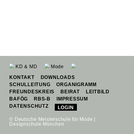
KD & MD
Mode
KONTAKT
DOWNLOADS
SCHULLEITUNG
ORGANIGRAMM
FREUNDESKREIS
BEIRAT
LEITBILD
BAFÖG
RBS-B
IMPRESSUM
DATENSCHUTZ
LOGIN
© Deutsche Meisterschule für Mode |
Designschule München