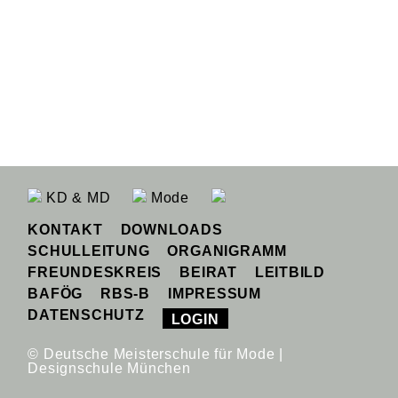
KD & MD
Mode
KONTAKT
DOWNLOADS
SCHULLEITUNG
ORGANIGRAMM
FREUNDESKREIS
BEIRAT
LEITBILD
BAFÖG
RBS-B
IMPRESSUM
DATENSCHUTZ
LOGIN
© Deutsche Meisterschule für Mode |
Designschule München