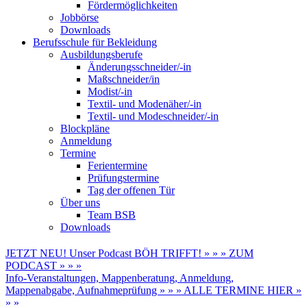
Fördermöglichkeiten
Jobbörse
Downloads
Berufsschule für Bekleidung
Ausbildungsberufe
Änderungsschneider/-in
Maßschneider/in
Modist/-in
Textil- und Modenäher/-in
Textil- und Modeschneider/-in
Blockpläne
Anmeldung
Termine
Ferientermine
Prüfungstermine
Tag der offenen Tür
Über uns
Team BSB
Downloads
JETZT NEU! Unser Podcast BÖH TRIFFT! » » » ZUM
PODCAST » » »
Info-Veranstaltungen, Mappenberatung, Anmeldung,
Mappenabgabe, Aufnahmeprüfung » » » ALLE TERMINE HIER »
» »