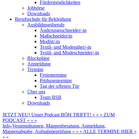
Fördermöglichkeiten
Jobbörse
Downloads
Berufsschule für Bekleidung
Ausbildungsberufe
Änderungsschneider/-in
Maßschneider/in
Modist/-in
Textil- und Modenäher/-in
Textil- und Modeschneider/-in
Blockpläne
Anmeldung
Termine
Ferientermine
Prüfungstermine
Tag der offenen Tür
Über uns
Team BSB
Downloads
JETZT NEU! Unser Podcast BÖH TRIFFT! » » » ZUM
PODCAST » » »
Info-Veranstaltungen, Mappenberatung, Anmeldung,
Mappenabgabe, Aufnahmeprüfung » » » ALLE TERMINE HIER »
» »