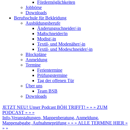
Fördermöglichkeiten
Jobbörse
Downloads
Berufsschule für Bekleidung
Ausbildungsberufe
Änderungsschneider/-in
Maßschneider/in
Modist/-in
Textil- und Modenäher/-in
Textil- und Modeschneider/-in
Blockpläne
Anmeldung
Termine
Ferientermine
Prüfungstermine
Tag der offenen Tür
Über uns
Team BSB
Downloads
JETZT NEU! Unser Podcast BÖH TRIFFT! » » » ZUM
PODCAST » » »
Info-Veranstaltungen, Mappenberatung, Anmeldung,
Mappenabgabe, Aufnahmeprüfung » » » ALLE TERMINE HIER »
» »