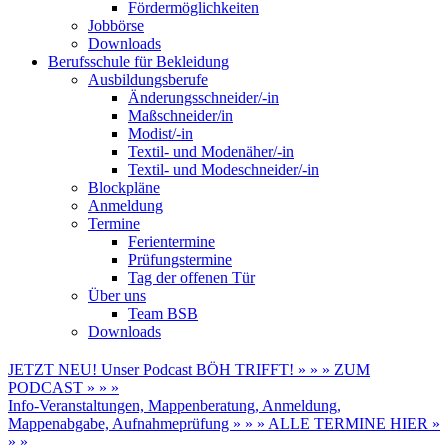
Fördermöglichkeiten
Jobbörse
Downloads
Berufsschule für Bekleidung
Ausbildungsberufe
Änderungsschneider/-in
Maßschneider/in
Modist/-in
Textil- und Modenäher/-in
Textil- und Modeschneider/-in
Blockpläne
Anmeldung
Termine
Ferientermine
Prüfungstermine
Tag der offenen Tür
Über uns
Team BSB
Downloads
JETZT NEU! Unser Podcast BÖH TRIFFT! » » » ZUM
PODCAST » » »
Info-Veranstaltungen, Mappenberatung, Anmeldung,
Mappenabgabe, Aufnahmeprüfung » » » ALLE TERMINE HIER »
» »