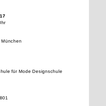
017
Uhr
67 München
hule für Mode Designschule
2801
7