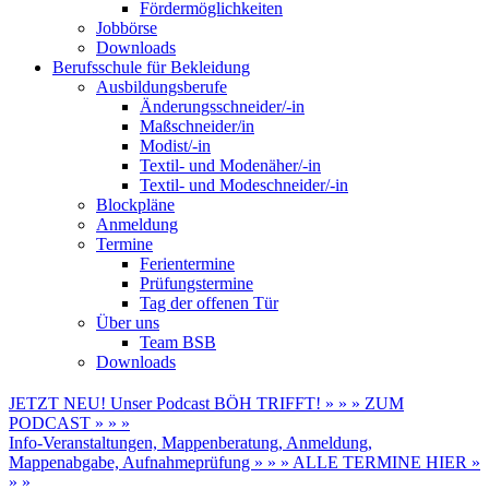
Fördermöglichkeiten
Jobbörse
Downloads
Berufsschule für Bekleidung
Ausbildungsberufe
Änderungsschneider/-in
Maßschneider/in
Modist/-in
Textil- und Modenäher/-in
Textil- und Modeschneider/-in
Blockpläne
Anmeldung
Termine
Ferientermine
Prüfungstermine
Tag der offenen Tür
Über uns
Team BSB
Downloads
JETZT NEU! Unser Podcast BÖH TRIFFT! » » » ZUM
PODCAST » » »
Info-Veranstaltungen, Mappenberatung, Anmeldung,
Mappenabgabe, Aufnahmeprüfung » » » ALLE TERMINE HIER »
» »