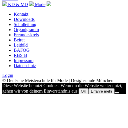
KD & MD
Mode
Kontakt
Downloads
Schulleitung
Organigramm
Freundeskreis
Beirat
Leitbild
BAFÖG
RBS-B
Impressum
Datenschutz
Login
© Deutsche Meisterschule für Mode | Designschule München
Diese Website benutzt Cookies. Wenn du die Website weiter nutzt,
gehen wir von deinem Einverständnis aus.
OK
Erfahre mehr