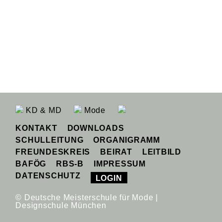
KD & MD
Mode
KONTAKT
DOWNLOADS
SCHULLEITUNG
ORGANIGRAMM
FREUNDESKREIS
BEIRAT
LEITBILD
BAFÖG
RBS-B
IMPRESSUM
DATENSCHUTZ
LOGIN
© Deutsche Meisterschule für Mode |
Designschule München