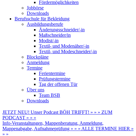
Fördermöglichkeiten
Jobbörse
Downloads
Berufsschule für Bekleidung
Ausbildungsberufe
Änderungsschneider/-in
Maßschneider/in
Modist/-in
Textil- und Modenäher/-in
Textil- und Modeschneider/-in
Blockpläne
Anmeldung
Termine
Ferientermine
Prüfungstermine
Tag der offenen Tür
Über uns
Team BSB
Downloads
JETZT NEU! Unser Podcast BÖH TRIFFT! » » » ZUM
PODCAST » » »
Info-Veranstaltungen, Mappenberatung, Anmeldung,
Mappenabgabe, Aufnahmeprüfung » » » ALLE TERMINE HIER »
» »