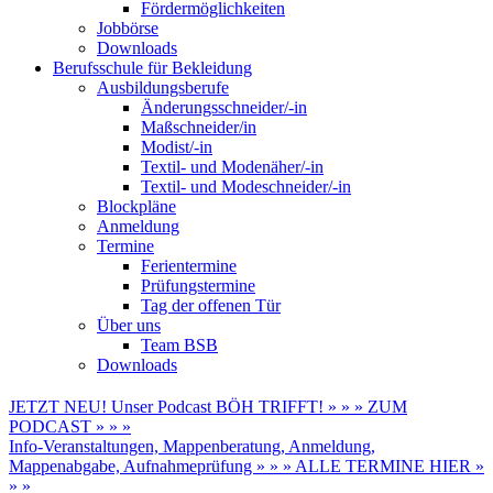
Fördermöglichkeiten
Jobbörse
Downloads
Berufsschule für Bekleidung
Ausbildungsberufe
Änderungsschneider/-in
Maßschneider/in
Modist/-in
Textil- und Modenäher/-in
Textil- und Modeschneider/-in
Blockpläne
Anmeldung
Termine
Ferientermine
Prüfungstermine
Tag der offenen Tür
Über uns
Team BSB
Downloads
JETZT NEU! Unser Podcast BÖH TRIFFT! » » » ZUM
PODCAST » » »
Info-Veranstaltungen, Mappenberatung, Anmeldung,
Mappenabgabe, Aufnahmeprüfung » » » ALLE TERMINE HIER »
» »