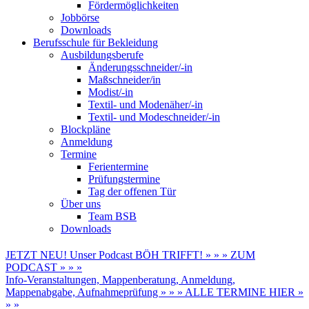
Fördermöglichkeiten
Jobbörse
Downloads
Berufsschule für Bekleidung
Ausbildungsberufe
Änderungsschneider/-in
Maßschneider/in
Modist/-in
Textil- und Modenäher/-in
Textil- und Modeschneider/-in
Blockpläne
Anmeldung
Termine
Ferientermine
Prüfungstermine
Tag der offenen Tür
Über uns
Team BSB
Downloads
JETZT NEU! Unser Podcast BÖH TRIFFT! » » » ZUM
PODCAST » » »
Info-Veranstaltungen, Mappenberatung, Anmeldung,
Mappenabgabe, Aufnahmeprüfung » » » ALLE TERMINE HIER »
» »