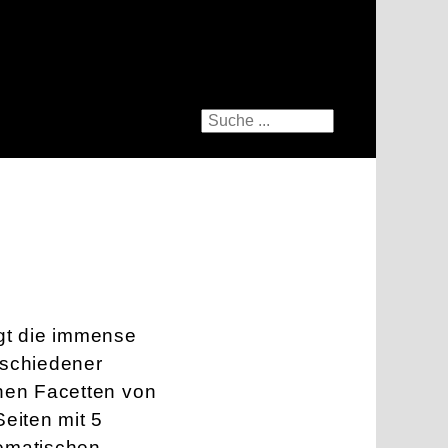
gt die immense
rschiedener
hen Facetten von
eiten mit 5
hematischen