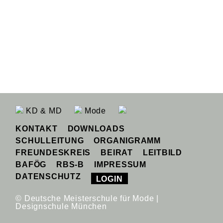
KD & MD
Mode
KONTAKT
DOWNLOADS
SCHULLEITUNG
ORGANIGRAMM
FREUNDESKREIS
BEIRAT
LEITBILD
BAFÖG
RBS-B
IMPRESSUM
DATENSCHUTZ
LOGIN
© Deutsche Meisterschule für Mode |
Designschule München