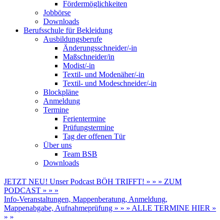
Fördermöglichkeiten
Jobbörse
Downloads
Berufsschule für Bekleidung
Ausbildungsberufe
Änderungsschneider/-in
Maßschneider/in
Modist/-in
Textil- und Modenäher/-in
Textil- und Modeschneider/-in
Blockpläne
Anmeldung
Termine
Ferientermine
Prüfungstermine
Tag der offenen Tür
Über uns
Team BSB
Downloads
JETZT NEU! Unser Podcast BÖH TRIFFT! » » » ZUM
PODCAST » » »
Info-Veranstaltungen, Mappenberatung, Anmeldung,
Mappenabgabe, Aufnahmeprüfung » » » ALLE TERMINE HIER »
» »