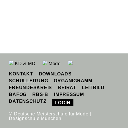
KD & MD
Mode
KONTAKT
DOWNLOADS
SCHULLEITUNG
ORGANIGRAMM
FREUNDESKREIS
BEIRAT
LEITBILD
BAFÖG
RBS-B
IMPRESSUM
DATENSCHUTZ
LOGIN
© Deutsche Meisterschule für Mode |
Designschule München