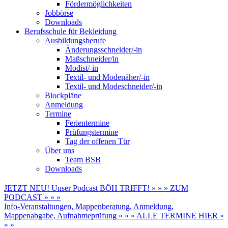
Fördermöglichkeiten
Jobbörse
Downloads
Berufsschule für Bekleidung
Ausbildungsberufe
Änderungsschneider/-in
Maßschneider/in
Modist/-in
Textil- und Modenäher/-in
Textil- und Modeschneider/-in
Blockpläne
Anmeldung
Termine
Ferientermine
Prüfungstermine
Tag der offenen Tür
Über uns
Team BSB
Downloads
JETZT NEU! Unser Podcast BÖH TRIFFT! » » » ZUM
PODCAST » » »
Info-Veranstaltungen, Mappenberatung, Anmeldung,
Mappenabgabe, Aufnahmeprüfung » » » ALLE TERMINE HIER »
» »